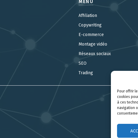
MENU
Affiliation
Copywriting
E-commerce
Montage vidéo
Réseaux sociaux
SEO
Trading
Pour offrir 
cookies pour
à ces techno
navigation o
consentement
AC