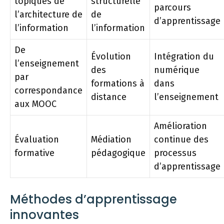
topiques de
structurelle
parcours
l’architecture de
de
d’apprentissage
l’information
l’information
De
Évolution
Intégration du
l’enseignement
des
numérique
par
formations à
dans
correspondance
distance
l’enseignement
aux MOOC
Amélioration
Évaluation
Médiation
continue des
formative
pédagogique
processus
d’apprentissage
Méthodes d’apprentissage
innovantes