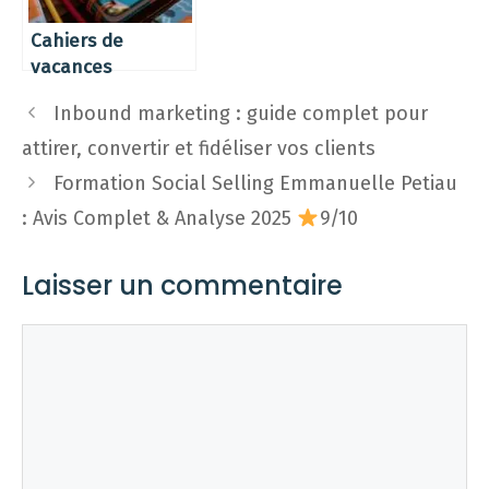
Cahiers de
vacances
numériques
Inbound marketing : guide complet pour
gratuits en ligne à
télécharger pour
attirer, convertir et fidéliser vos clients
réviser
Formation Social Selling Emmanuelle Petiau
: Avis Complet & Analyse 2025
9/10
Laisser un commentaire
Commentaire